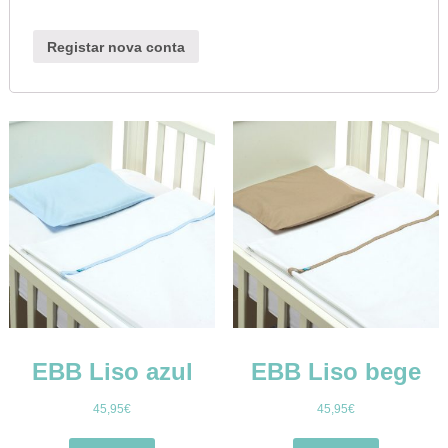
Registar nova conta
EBB Liso azul
EBB Liso bege
45,95
€
45,95
€