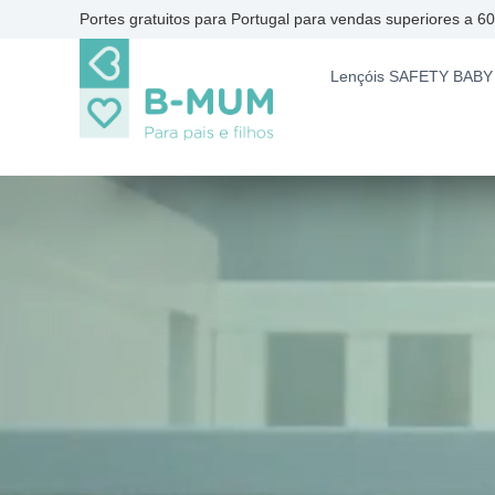
S
Portes gratuitos para Portugal para vendas superiores a 6
k
B
P
i
-
a
Lençóis SAFETY BABY
p
r
M
t
a
o
U
p
c
M
a
o
i
n
s
t
e
e
f
n
i
t
l
h
o
s