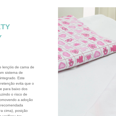
ETY
Y
e lençóis de cama de
um sistema de
integrado. Este
 retenção evita que o
ze para baixo dos
uzindo o risco de
promovendo a adoção
o recomendada
ra cima), posição