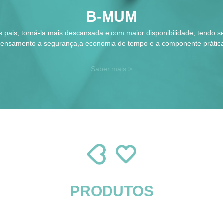
B-MUM
dos pais, torná-la mais descansada e com maior disponibilidade, tendo 
ensamento a segurança,a economia de tempo e a componente prática
Saber mais >
PRODUTOS