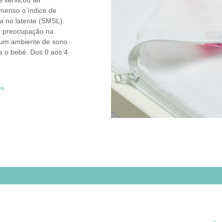
 verificou ter
imenso o índice de
a no latente (SMSL).
 preocupação na
 um ambiente de sono
a o bebé. Dos 0 aos 4
os