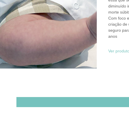
essa que se
diminuído 
morte súbit
Com foco e
criação de
seguro par
anos
Ver produt