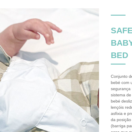
SAF
BAB
BED
Conjunto d
bebé com 
segurança 
sistema de
bebé desli
lençóis red
asfixia e 
da posiçã
(barriga pa