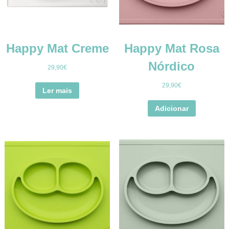
Happy Mat Creme
Happy Mat Rosa
Nórdico
29,90
€
29,90
€
Ler mais
Adicionar