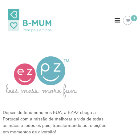
S
k
B
P
a
i
-
0
r
p
M
a
t
U
p
o
a
M
c
i
o
s
e
n
f
t
i
e
l
n
h
t
o
s
Depois do fenómeno nos EUA, a EZPZ chega a
Portugal com a missão de melhorar a vida de todas
as mães e todos os pais, transformando as refeições
em momentos de diversão!