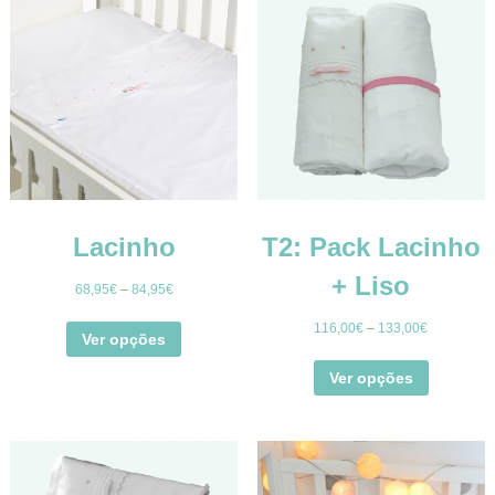
Lacinho
T2: Pack Lacinho
+ Liso
68,95
€
–
84,95
€
116,00
€
–
133,00
€
Ver opções
Ver opções