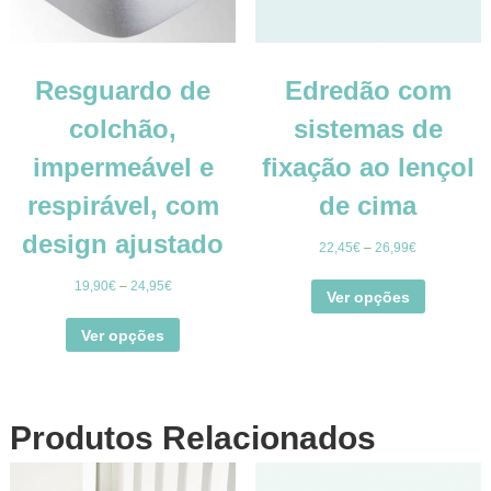
Resguardo de
Edredão com
colchão,
sistemas de
impermeável e
fixação ao lençol
respirável, com
de cima
design ajustado
22,45
€
–
26,99
€
19,90
€
–
24,95
€
Ver opções
Ver opções
Produtos Relacionados