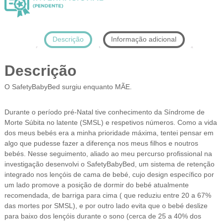
:
P
a
c
Descrição
Informação adicional
k
L
Descrição
a
c
O SafetyBabyBed surgiu enquanto MÃE.
i
n
h
Durante o período pré-Natal tive conhecimento da Síndrome de
o
Morte Súbita no latente (SMSL) e respetivos números. Como a vida
-
dos meus bebés era a minha prioridade máxima, tentei pensar em
l
algo que pudesse fazer a diferença nos meus filhos e noutros
e
bebés. Nesse seguimento, aliado ao meu percurso profissional na
n
investigação desenvolvi o SafetyBabyBed, um sistema de retenção
ç
integrado nos lençóis de cama de bebé, cujo design especíﬁco por
o
um lado promove a posição de dormir do bebé atualmente
l
recomendada, de barriga para cima ( que reduziu entre 20 a 67%
c
das mortes por SMSL), e por outro lado evita que o bebé deslize
a
para baixo dos lençóis durante o sono (cerca de 25 a 40% dos