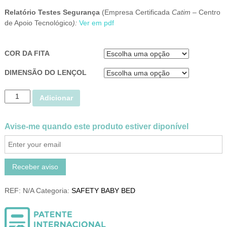
Relatório Testes Segurança
(Empresa Certificada
Catim –
Centro
de Apoio Tecnológico
):
Ver em pdf
COR DA FITA
DIMENSÃO DO LENÇOL
Q
Adicionar
u
a
n
Avise-me quando este produto estiver diponível
t
i
d
Receber aviso
a
d
e
REF:
N/A
Categoria:
SAFETY BABY BED
d
e
T