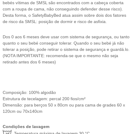
p
bebés vítimas de SMSL são encontrados com a cabeça coberta
a
com a roupa de cama, não conseguindo defender desse risco).
+
Desta forma, o SafetyBabyBed atua assim sobre dois dos fatores
E
de risco da SMSL: posição de dormir e risco de asfixia.
d
r
Dos 0 aos 6 meses deve usar com sistema de segurança, ou tanto
e
quanto o seu bebé conseguir tolerar. Quando o seu bebé já não
d
tolerar a posição, pode retirar o sistema de segurança e guardá.lo.
ã
(NOTA IMPORTANTE: recomenda-se que o mesmo não seja
o
retirado antes dos 6 meses)
Composição: 100% algodão
Estrutura de tecelagem: percal 200 fios/cm²
Dimensão: para berços 50 x 80cm ou para cama de grades 60 x
120cm ou 70x140cm
Condições de lavagem
Temperatura máxima de lavagem 30 °C