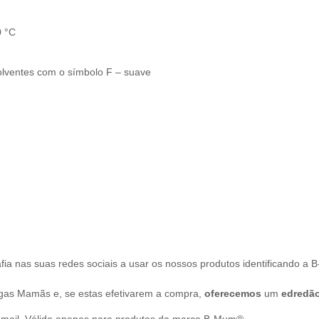
0 °C
olventes com o símbolo F – suave
afia nas suas redes sociais a usar os nossos produtos identificando 
s Mamãs e, se estas efetivarem a compra,
oferecemos
um
edredã