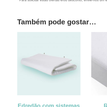
* Para solicitar estas ofertas e/ou desconto, envie-nos u
Também pode gostar…
Edredão com sistemas
R