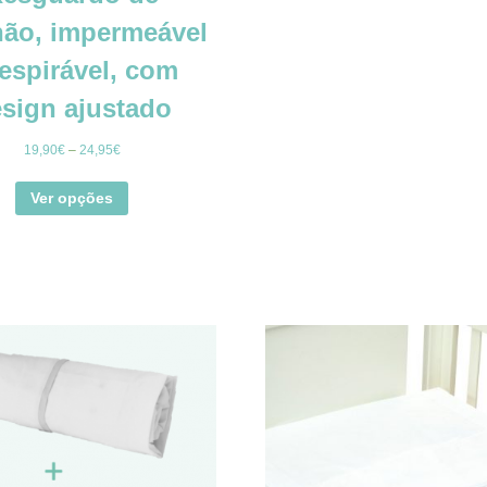
hão, impermeável
respirável, com
sign ajustado
19,90
€
–
24,95
€
Ver opções