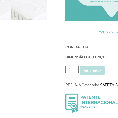
ver testemun
COR DA FITA
DIMENSÃO DO LENÇOL
Q
Adicionar
u
a
REF:
N/A
Categoria:
SAFETY B
n
t
i
d
a
d