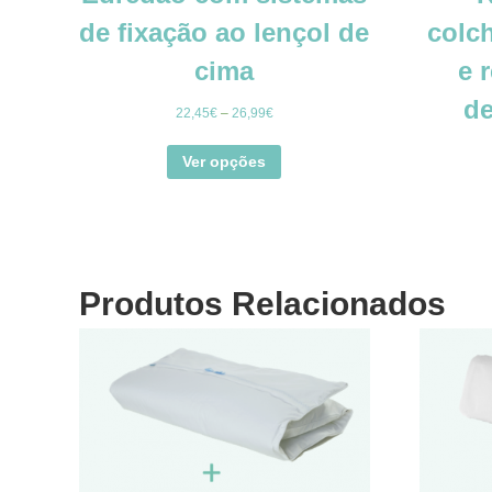
de fixação ao lençol de
colc
cima
e 
de
22,45
€
–
26,99
€
Ver opções
Produtos Relacionados