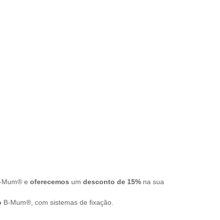
a B-Mum® e
oferecemos
um
desconto de 15%
na sua
o
B-Mum®, com sistemas de fixação.