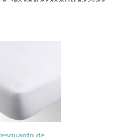
m email. Válido apenas para produtos da marca B-Mum®
esguardo de