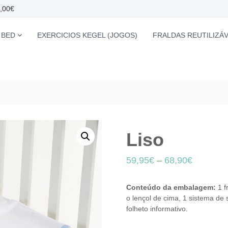
0,00€
 BED
EXERCICIOS KEGEL (JOGOS)
FRALDAS REUTILIZÁV
Liso
59,95
€
–
68,90
€
Conteúdo da embalagem:
1 f
o lençol de cima, 1 sistema de
folheto informativo.