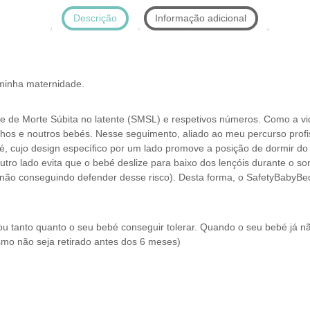
e
d
Descrição
Informação adicional
e
L
i
s
minha maternidade.
o
e de Morte Súbita no latente (SMSL) e respetivos números. Como a vi
lhos e noutros bebés. Nesse seguimento, aliado ao meu percurso profi
é, cujo design especíﬁco por um lado promove a posição de dormir d
utro lado evita que o bebé deslize para baixo dos lençóis durante o 
ão conseguindo defender desse risco). Desta forma, o SafetyBabyBed 
 tanto quanto o seu bebé conseguir tolerar. Quando o seu bebé já não
 não seja retirado antes dos 6 meses)