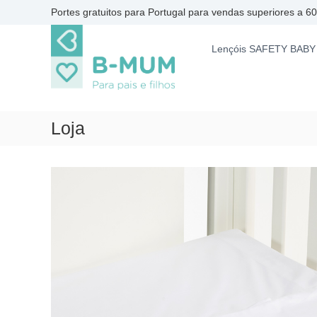
S
Portes gratuitos para Portugal para vendas superiores a 6
k
B
P
i
-
a
Lençóis SAFETY BABY
p
r
M
t
a
o
U
p
c
M
a
o
i
Loja
n
s
t
e
e
f
n
i
t
l
h
o
s