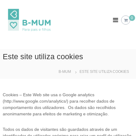
S
k
B
P
a
i
-
0
r
p
M
a
t
U
p
o
a
M
c
i
o
s
e
n
Este site utiliza cookies
f
t
i
e
l
B-MUM
ESTE SITE UTILIZA COOKIES
n
h
t
o
s
Cookies – Este Web site usa o Google analytics
(http://www.google.com/analytics/) para recolher dados de
comportamento dos utilizadores. Os dados são recolhidos
anonimamente para efeitos de marketing e otimização.
Todos os dados de visitantes são guardados através de um
identificador do utilizador anónimo para criar um perfil de utilização.